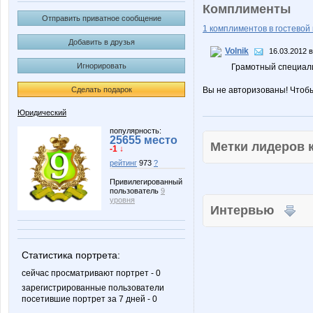
Комплименты
Отправить приватное сообщение
1 комплиментов в гостевой 
Добавить в друзья
Volnik
16.03.2012 в
Игнорировать
Грамотный специали
Сделать подарок
Вы не авторизованы! Чтоб
Юридический
популярность:
25655 место
Метки лидеров
-1 ↓
рейтинг
973
?
Привилегированный
пользователь
9
уровня
Интервью
Статистика портрета:
сейчас просматривают портрет - 0
зарегистрированные пользователи
посетившие портрет за 7 дней - 0